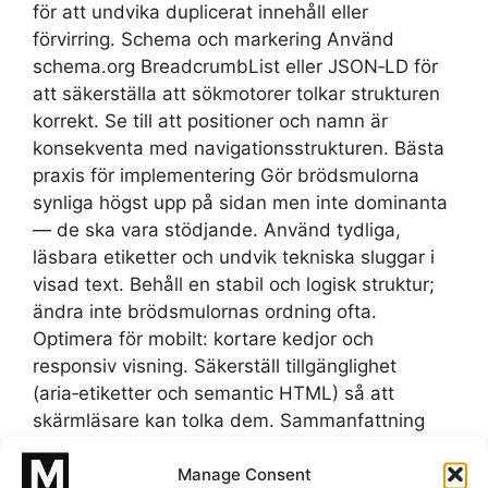
för att undvika duplicerat innehåll eller
förvirring. Schema och markering Använd
schema.org BreadcrumbList eller JSON‑LD för
att säkerställa att sökmotorer tolkar strukturen
korrekt. Se till att positioner och namn är
konsekventa med navigationsstrukturen. Bästa
praxis för implementering Gör brödsmulorna
synliga högst upp på sidan men inte dominanta
— de ska vara stödjande. Använd tydliga,
läsbara etiketter och undvik tekniska sluggar i
visad text. Behåll en stabil och logisk struktur;
ändra inte brödsmulornas ordning ofta.
Optimera för mobilt: kortare kedjor och
responsiv visning. Säkerställ tillgänglighet
(aria‑etiketter och semantic HTML) så att
skärmläsare kan tolka dem. Sammanfattning
och rekommendation Inför brödsmulor för att
Manage Consent
underlätta orientering, förbättra navigeringen