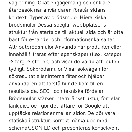
vägledning. Ökat engagemang och enklare
återbesök när användaren förstår sidans
kontext. Typer av brödsmulor Hierarkiska
brödsmulor Dessa speglar webbplatsens
struktur från startsida till aktuell sida och är ofta
bäst för e‑handel och informationsrika sajter.
Attributbrödsmulor Används när produkter eller
innehåll filtreras efter egenskaper (t.ex. kategori
→ färg → storlek) och visar de valda attributen
tydligt. Sökbrödsmulor Visar sökvägen för
sökresultat eller interna filter och hjälper
användaren att förstå hur de kom till en
resultatsida. SEO- och tekniska fördelar
Brödsmulor stärker intern länkstruktur, fördelar
länkjuice och gör det lättare för Google att
upptäcka relationer mellan sidor. De bör vara
statiska i struktur, korrekt märka upp med
schema/JSON‑LD och presenteras konsekvent