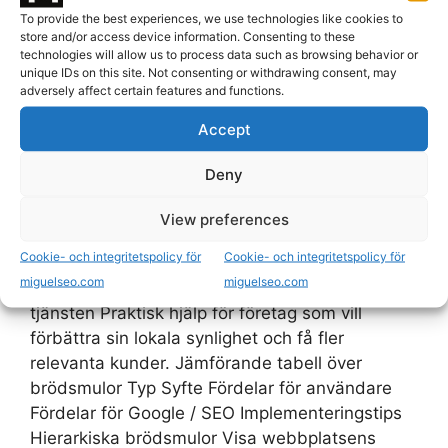
och minska studsfrekvens, särskilt på stora och
To provide the best experiences, we use technologies like cookies to
komplexa sajter. De förbättrar även den interna
store and/or access device information. Consenting to these
technologies will allow us to process data such as browsing behavior or
strukturen och hjälper Google att förstå
unique IDs on this site. Not consenting or withdrawing consent, may
sidrelationer — implementera dem som
adversely affect certain features and functions.
statiska, väl markerade element med korrekt
Accept
schema. För hjälp med implementation och
SEO‑strategi kontakta SEO Konsult Stockholm.
Deny
Nästa steg|Praktisk tillämpning|Så omvandlar
du detta till resultat Vill du ha hjälp med Lokal
View preferences
SEO? Om du vill omsätta detta i en tydlig SEO-
Cookie- och integritetspolicy för
Cookie- och integritetspolicy för
strategi och få hjälp med implementation, kan
miguelseo.com
miguelseo.com
du läsa mer om min tjänst här. Läs mer om
tjänsten Praktisk hjälp för företag som vill
förbättra sin lokala synlighet och få fler
relevanta kunder. Jämförande tabell över
brödsmulor Typ Syfte Fördelar för användare
Fördelar för Google / SEO Implementeringstips
Hierarkiska brödsmulor Visa webbplatsens