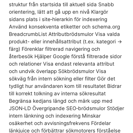
struktur från startsida till aktuell sida Snabb
orientering, lätt att gå upp en nivå Klargör
sidans plats i site‑hierarkin för indexering
Använd konsekventa etiketter och schema.org
BreadcrumbList Attributbrödsmulor Visa valda
produkt- eller innehållsattribut (t.ex. kategori →
färg) Förenklar filtrerad navigering och
återbesök Hjälper Google förstå filtrerade sidor
och relationer Visa endast relevanta attribut
och undvik överlapp Sökbrödsmulor Visa
sökväg från intern sökning eller filter Gör det
tydligt hur användaren kom till resultatet Bidrar
till korrekt tolkning av interna sökresultat
Begränsa kedjans längd och märk upp med
JSON‑LD Övergripande SEO‑brödsmulor Stödjer
intern länkning och indexering Minskar
osäkerhet och avvisningsfrekvens Fördelar
länkjuice och förbättrar sökmotorers förståelse