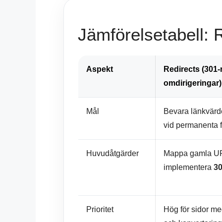
Jämförelsetabell: 
Aspekt
Redirects (301-r
omdirigeringar
)
Mål
Bevara länkvärd
vid permanenta fl
Huvudåtgärder
Mappa gamla URL
implementera
30
Prioritet
Hög för sidor med