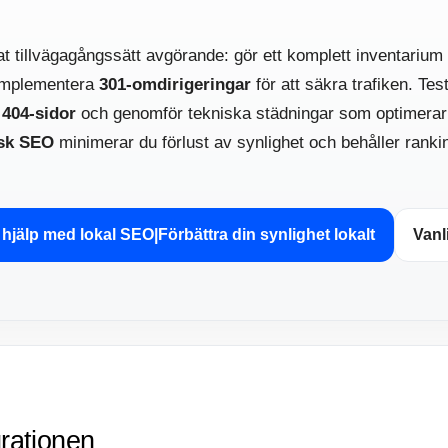
rat tillvägagångssätt avgörande: gör ett komplett inventariu
 implementera
301-omdirigeringar
för att säkra trafiken. Tes
a
404-sidor
och genomför tekniska städningar som optimerar
isk SEO
minimerar du förlust av synlighet och behåller ranki
å hjälp med lokal SEO|Förbättra din synlighet lokalt
Vanl
rationen