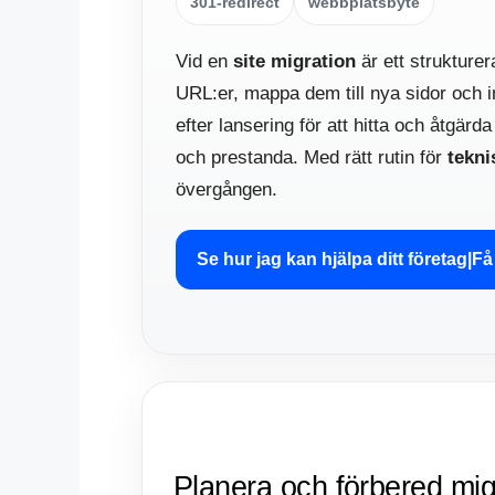
301-redirect
webbplatsbyte
Vid en
site migration
är ett strukture
URL:er, mappa dem till nya sidor och
efter lansering för att hitta och åtgärd
och prestanda. Med rätt rutin för
tekn
övergången.
Se hur jag kan hjälpa ditt företag|F
Planera och förbered mig