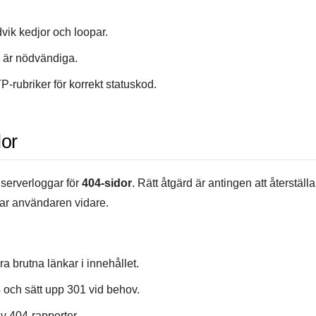
vik kedjor och loopar.
 är nödvändiga.
-rubriker för korrekt statuskod.
dor
serverloggar för
404-sidor
. Rätt åtgärd är antingen att återställa
dar användaren vidare.
a brutna länkar i innehållet.
 och sätt upp 301 vid behov.
v 404-rapporter.