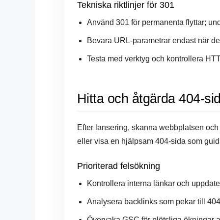
Tekniska riktlinjer för 301
Använd 301 för permanenta flyttar; und
Bevara URL-parametrar endast när de
Testa med verktyg och kontrollera HTTP
Hitta och åtgärda 404-si
Efter lansering, skanna webbplatsen och 
eller visa en hjälpsam 404-sida som gui
Prioriterad felsökning
Kontrollera interna länkar och uppdater
Analysera backlinks som pekar till 404
Övervaka GSC för plötsliga ökningar a