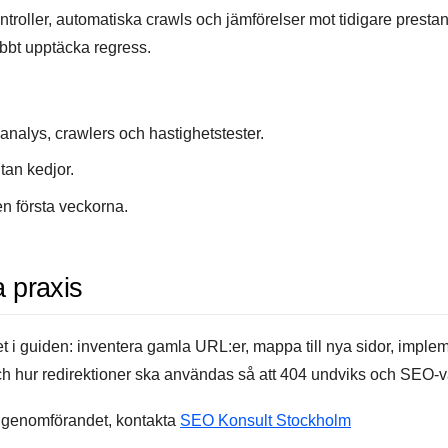
roller, automatiska crawls och jämförelser mot tidigare prestand
abbt upptäcka regress.
nalys, crawlers och hastighetstester.
tan kedjor.
en första veckorna.
 praxis
et i guiden: inventera gamla URL:er, mappa till nya sidor, impl
 och hur redirektioner ska användas så att 404 undviks och SEO-
h genomförandet, kontakta
SEO Konsult Stockholm