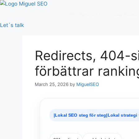
Skip
to
SEO Services
Case Studies
content
Let´s talk
Redirects, 404-s
förbättrar rankin
March 25, 2026
by
MiguelSEO
|Lokal SEO steg för steg|Lokal strategi 