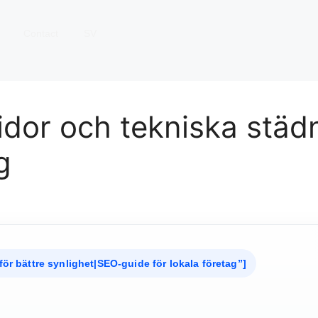
Contact
SV
idor och tekniska stä
g
för bättre synlighet|SEO-guide för lokala företag”]