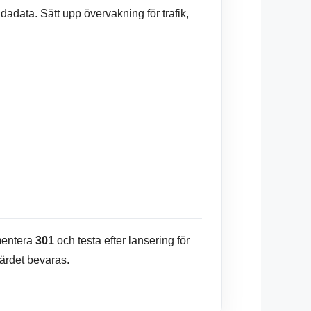
adata. Sätt upp övervakning för trafik,
ementera
301
och testa efter lansering för
värdet bevaras.