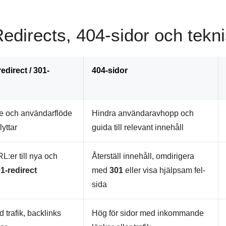
Redirects, 404-sidor och tekn
edirect /
301-
404-sidor
e och användarflöde
Hindra användaravhopp och
yttar
guida till relevant innehåll
:er till nya och
Återställ innehåll, omdirigera
1-redirect
med
301
eller visa hjälpsam fel-
sida
 trafik, backlinks
Hög för sidor med inkommande