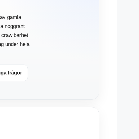
m av gamla
ta noggrant
 crawlbarhet
ng under hela
iga frågor