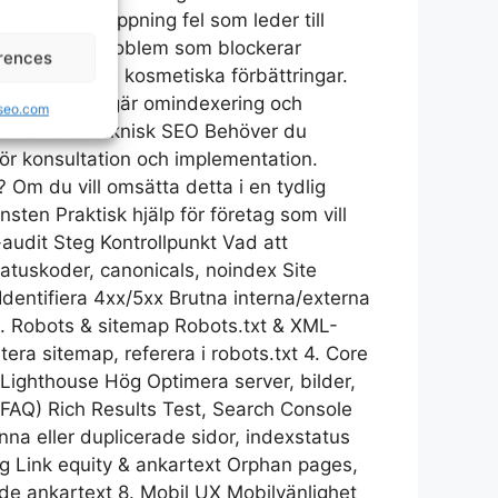
dvik språkmappning fel som leder till
kan Prioritera problem som blockerar
rences
directs) före kosmetiska förbättringar.
ataverktyg, begär omindexering och
lseo.com
Kontakt för teknisk SEO Behöver du
för konsultation och implementation.
 Om du vill omsätta detta i en tydlig
ten Praktisk hjälp för företag som vill
-audit Steg Kontrollpunkt Vad att
statuskoder, canonicals, noindex Site
dentifiera 4xx/5xx Brutna interna/externa
 3. Robots & sitemap Robots.txt & XML-
ra sitemap, referera i robots.txt 4. Core
Lighthouse Hög Optimera server, bilder,
 FAQ) Rich Results Test, Search Console
nna eller duplicerade sidor, indexstatus
ing Link equity & ankartext Orphan pages,
nde ankartext 8. Mobil UX Mobilvänlighet