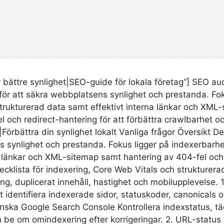
ör bättre synlighet|SEO-guide för lokala företag”] SEO a
ör att säkra webbplatsens synlighet och prestanda. Fok
trukturerad data samt effektivt interna länkar och XML-
el och redirect-hantering för att förbättra crawlbarhet 
|Förbättra din synlighet lokalt Vanliga frågor Översikt 
ns synlighet och prestanda. Fokus ligger på indexerbarhe
 länkar och XML-sitemap samt hantering av 404-fel och
hecklista för indexering, Core Web Vitals och strukturer
ing, duplicerat innehåll, hastighet och mobilupplevelse. 1
att identifiera indexerade sidor, statuskoder, canonica
Granska Google Search Console Kontrollera indexstatus, t
 be om omindexering efter korrigeringar. 2. URL-status o