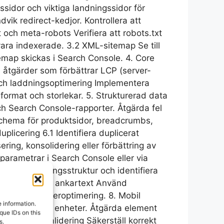
ssidor och viktiga landningssidor för
vik redirect-kedjor. Kontrollera att
 och meta-robots Verifiera att robots.txt
vara indexerade. 3.2 XML-sitemap Se till
temap skickas i Search Console. 4. Core
 åtgärder som förbättrar LCP (server-
 och laddningsoptimering Implementera
format och storlekar. 5. Strukturerad data
ch Search Console-rapporter. Åtgärda fel
a schema för produktsidor, breadcrumbs,
plicering 6.1 Identifiera duplicerat
ring, konsolidering eller förbättring av
parametrar i Search Console eller via
g intern länkningsstruktur och identifiera
.2 Optimering av ankartext Använd
tt undvika överoptimering. 8. Mobil
 information.
ktur på mobila enheter. Åtgärda element
que IDs on this
ering och validering Säkerställ korrekt
s.