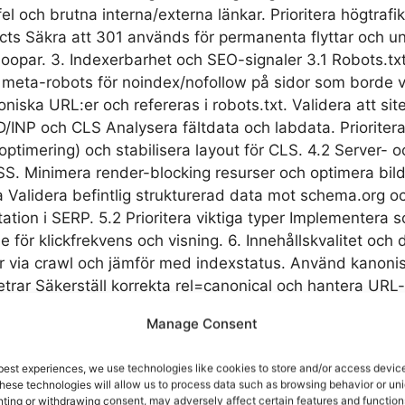
el och brutna interna/externa länkar. Prioritera högtrafik
cts Säkra att 301 används för permanenta flyttar och und
loopar. 3. Indexerbarhet och SEO-signaler 3.1 Robots.txt
era meta-robots för noindex/nofollow på sidor som borde 
niska URL:er och refereras i robots.txt. Validera att si
/INP och CLS Analysera fältdata och labdata. Prioritera
optimering) och stabilisera layout för CLS. 4.2 Server-
S. Minimera render-blocking resurser och optimera bild
a Validera befintlig strukturerad data mot schema.org o
ntation i SERP. 5.2 Prioritera viktiga typer Implementer
ör klickfrekvens och visning. 6. Innehållskvalitet och du
or via crawl och jämför med indexstatus. Använd kanonise
trar Säkerställ korrekta rel=canonical och hantera URL-
nformationsarkitektur 7.1 Bedöm intern link equity Kartläg
Manage Consent
l viktiga sidor för att stärka indexering och relevans. 7
åttlig användning av SEO audit-relaterade termer för a
best experiences, we use technologies like cookies to store and/or access device
t Verifiera responsiv design, beröringsmål och sidstru
hese technologies will allow us to process data such as browsing behavior or uni
tals. 9. Hreflang och flerspråkiga sajter 9.1 Implement
nting or withdrawing consent, may adversely affect certain features and function