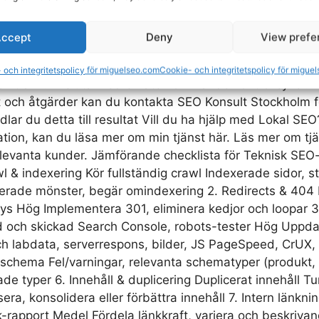
ens) och validera i HTML, HTTP-header eller sitemap. Un
lista och åtgärdsplan 10.1 Sätt prioriteringar efter påver
ccept
Deny
View prefe
se (serverfel, stora Core Web Vitals-problem, brutna re
ör åtgärder i staging, testa effekter via lab- och fältd
 och integritetspolicy för miguelseo.com
Cookie- och integritetspolicy för migue
ch trafik. Avsluta med en återkommande kontrollcykel. 
it och åtgärder kan du kontakta SEO Konsult Stockholm 
ar du detta till resultat Vill du ha hjälp med Lokal SEO?
ion, kan du läsa mer om min tjänst här. Läs mer om tjäns
 relevanta kunder. Jämförande checklista för Teknisk SEO
awl & indexering Kör fullständig crawl Indexerade sidor, 
erade mönster, begär omindexering 2. Redirects & 404 I
nalys Hög Implementera 301, eliminera kedjor och loopar
 och skickad Search Console, robots-tester Hög Uppdate
ch labdata, serverrespons, bilder, JS PageSpeed, CrUX, 
a schema Fel/varningar, relevanta schematyper (produkt,
de typer 6. Innehåll & duplicering Duplicerat innehåll Tu
ra, konsolidera eller förbättra innehåll 7. Intern länkn
k-rapport Medel Fördela länkkraft, variera och beskriva