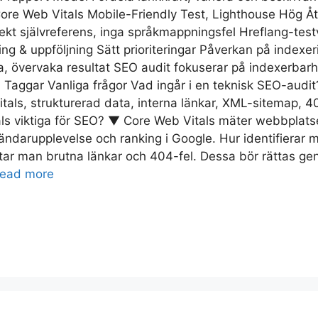
Core Web Vitals Mobile-Friendly Test, Lighthouse Hög Å
rekt självreferens, inga språkmappningsfel Hreflang-t
ng & uppföljning Sätt prioriteringar Påverkan på indexe
a, övervaka resultat SEO audit fokuserar på indexerbarh
t. Taggar Vanliga frågor Vad ingår i en teknisk SEO-aud
als, strukturerad data, interna länkar, XML-sitemap, 404
ls viktiga för SEO? ▼ Core Web Vitals mäter webbplatsen
användarupplevelse och ranking i Google. Hur identifiera
ar man brutna länkar och 404-fel. Dessa bör rättas gen
ead more