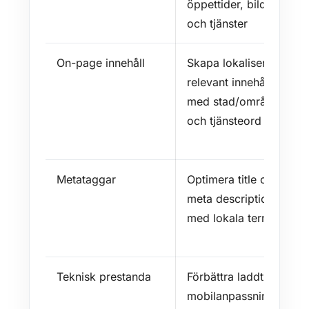
öppettider, bilder
och tjänster
On-page innehåll
Skapa lokaliserat,
relevant innehåll
med stad/område
och tjänsteord
Metataggar
Optimera title och
meta description
med lokala termer
Teknisk prestanda
Förbättra laddtid,
mobilanpassning