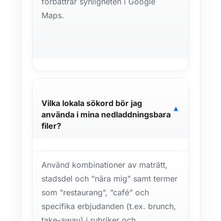
förbättrar synligheten i Google
Maps.
Vilka lokala sökord bör jag
▼
använda i mina nedladdningsbara
filer?
Använd kombinationer av maträtt,
stadsdel och ”nära mig” samt termer
som ”restaurang”, ”café” och
specifika erbjudanden (t.ex. brunch,
take-away) i rubriker och