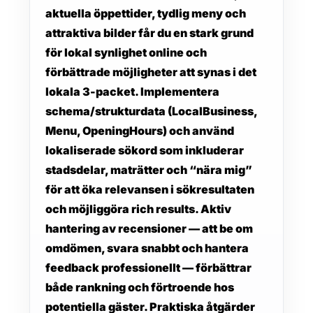
aktuella öppettider, tydlig meny och
attraktiva bilder får du en stark grund
för
lokal synlighet online
och
förbättrade möjligheter att synas i det
lokala 3-packet. Implementera
schema/strukturdata
(LocalBusiness,
Menu, OpeningHours) och använd
lokaliserade sökord som inkluderar
stadsdelar, maträtter och “nära mig”
för att öka relevansen i sökresultaten
och möjliggöra rich results. Aktiv
hantering av
recensioner
— att be om
omdömen, svara snabbt och hantera
feedback professionellt — förbättrar
både rankning och förtroende hos
potentiella gäster. Praktiska åtgärder