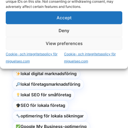
unique IDs on this site. Not consenting or withdrawing consent, may
adversely affect certain features and functions.
Taggar
Accept
Deny
lokal SEO
lokal sökmotoroptimering
lokal SEO-tjänster
View preferences
lokal synlighet online
Cookie- och integritetspolicy för
Cookie- och integritetspolicy för
miguelseo.com
miguelseo.com
lokal marknadsföring
lokal digital marknadsföring
lokal företagsmarknadsföring
lokal SEO för småföretag
SEO för lokala företag
optimering för lokala sökningar
Google My Business-optimering