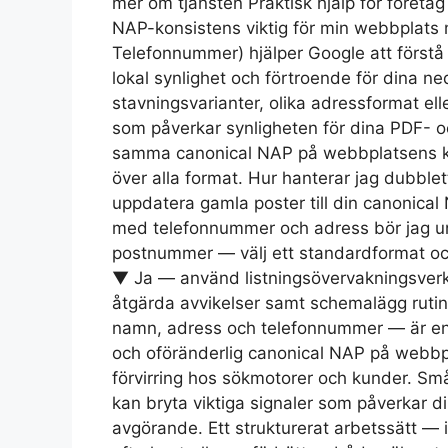
mer om tjänsten Praktisk hjälp för företag 
NAP-konsistens viktig för min webbplat
Telefonnummer) hjälper Google att förstå 
lokal synlighet och förtroende för dina n
stavningsvarianter, olika adressformat e
som påverkar synligheten för dina PDF- 
samma canonical NAP på webbplatsens kontak
över alla format. Hur hanterar jag dubblett
uppdatera gamla poster till din canonical
med telefonnummer och adress bör jag un
postnummer — välj ett standardformat och
▼ Ja — använd listningsövervakningsverkt
åtgärda avvikelser samt schemalägg rutinm
namn, adress och telefonnummer — är en 
och oföränderlig canonical NAP på webbpla
förvirring hos sökmotorer och kunder. Små 
kan bryta viktiga signaler som påverkar d
avgörande. Ett strukturerat arbetssätt — 