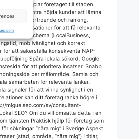
ang som kopplar företaget till staden.
rdighet Uppmuntra nöjda kunder att lämna
rences
tärker både förtroende och ranking.
anschorganisationer för att få relevanta
lseo.com
Implementera schema (LocalBusiness,
ingstid, mobilvänlighet och korrekt
or för att säkerställa konsekventa NAP-
ch uppföljning Spåra lokala sökord, Google
nstesida för att prioritera insatser. Snabb
l landningssida per målområde. Samla och
ala samarbeten för relevanta länkar.
signaler för att vinna synlighet i en
elationer kan ditt företag ranka högre i
ps://miguelseo.com/sv/consultant-
d Lokal SEO? Om du vill omsätta detta i en
om tjänsten Praktisk hjälp för företag som
l för sökningar “nära mig” i Sverige Aspekt
ser (stad, område, “nära mig”) i titlar,