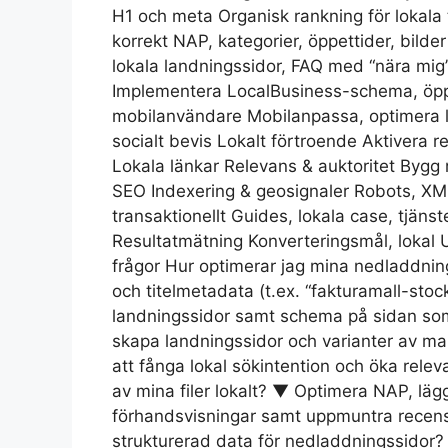
H1 och meta Organisk rankning för lokala 
korrekt NAP, kategorier, öppettider, bild
lokala landningssidor, FAQ med “nära mig”-
Implementera LocalBusiness-schema, öppet
mobilanvändare Mobilanpassa, optimera 
socialt bevis Lokalt förtroende Aktivera 
Lokala länkar Relevans & auktoritet Bygg 
SEO Indexering & geosignaler Robots, XML-
transaktionellt Guides, lokala case, tjäns
Resultatmätning Konverteringsmål, lokal 
frågor Hur optimerar jag mina nedladdnin
och titelmetadata (t.ex. “fakturamall-stoc
landningssidor samt schema på sidan som b
skapa landningssidor och varianter av ma
att fånga lokal sökintention och öka relev
av mina filer lokalt? ▼ Optimera NAP, lägg
förhandsvisningar samt uppmuntra recensio
strukturerad data för nedladdningssido