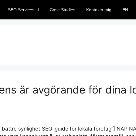
SEO Services
Case Studies
Kontakta mig
EN
ns är avgörande för dina l
ör bättre synlighet|SEO-guide för lokala företag”] NAP 