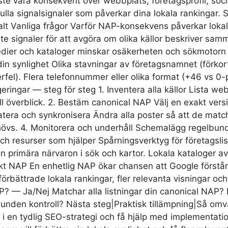
vara konsekvent över webbplats, företagsprofil, socia
lla signalsignaler som påverkar dina lokala rankingar. Se
kalt Vanliga frågor Varför NAP-konsekvens påverkar lok
 signaler för att avgöra om olika källor beskriver samm
medier och kataloger minskar osäkerheten och sökmotorn 
in synlighet Olika stavningar av företagsnamnet (förkort
l). Flera telefonnummer eller olika format (+46 vs 0-pre
igeringar — steg för steg 1. Inventera alla källor Lista w
full överblick. 2. Bestäm canonical NAP Välj en exakt v
pdatera och synkronisera Ändra alla poster så att de mat
. 4. Monitorera och underhåll Schemalägg regelbundna k
och resurser som hjälper Spårningsverktyg för företagsli
n primära närvaron i sök och kartor. Lokala kataloger av
rrekt NAP En enhetlig NAP ökar chansen att Google förstå
 förbättrade lokala rankingar, fler relevanta visningar oc
? — Ja/Nej Matchar alla listningar din canonical NAP? 
unden kontroll? Nästa steg|Praktisk tillämpning|Så omvand
i en tydlig SEO-strategi och få hjälp med implementatio