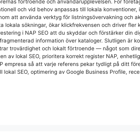
orernas förtroende och användarupplevelsen. För företa
tionell och vid behov anpassas till lokala konventioner,
enom att använda verktyg för listningsövervakning och ak
ta lokala sökningar, ökar klickfrekvensen och driver fler
nvestering i NAP SEO att du skyddar och förstärker din di
fragmenterad information över kataloger. Slutligen är k
trar trovärdighet och lokalt förtroende — något som dire
ten av lokal SEO, prioritera korrekt register NAP, enhet
 empresa så att varje referens pekar tydligt på ditt för
ll lokal SEO, optimering av Google Business Profile, re