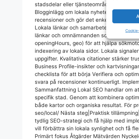
stadsdelar eller tjänsteområden. Innehåll
Blogginlägg om lokala nyheter eller sama
A
recensioner och gör det enkelt att ge fe
Lokala länkar och samarbeten Bygg relatio
Cookie-
länkar och omnämnanden som stärker din 
openingHours, geo) för att hjälpa sökmotor
indexering av lokala sidor. Lokala signale
uppgifter. Kvalitativa citationer stärker t
Business Profile-insikter och kartvisningar
checklista för att börja Verifiera och op
svara på recensioner kontinuerligt. Impl
Sammanfattning Lokal SEO handlar om att a
specifik stad. Genom att kombinera optimer
både kartor och organiska resultat. För pr
seo/local/ Nästa steg|Praktisk tillämpning
tydlig SEO-strategi och få hjälp med impl
vill förbättra sin lokala synlighet och få 
Primärt fokus Åtgärder Mätvärden Nyckelor