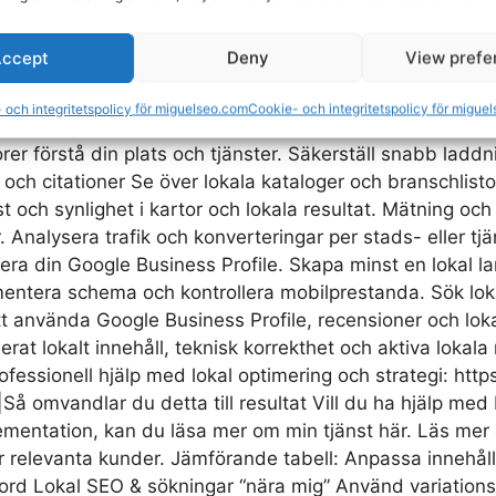
styper som fungerar lokalt Guider, kundcase och evenem
rbeten med andra aktörer. Recensioner och lokal trovä
ccept
Deny
View prefe
edback. Hantera negativa omdömen konstruktivt — det s
ner med närliggande företag, lokala nyhetssajter och br
 och integritetspolicy för miguelseo.com
Cookie- och integritetspolicy för migue
lokala auktoritet. Strukturerad data och teknisk SEO 
er förstå din plats och tjänster. Säkerställ snabb laddn
r och citationer Se över lokala kataloger och branschlist
rust och synlighet i kartor och lokala resultat. Mätning o
. Analysera trafik och konverteringar per stads- eller tjä
timera din Google Business Profile. Skapa minst en loka
ementera schema och kontrollera mobilprestanda. Sök lok
nvända Google Business Profile, recensioner och lokala 
at lokalt innehåll, teknisk korrekthet och aktiva lokala r
ofessionell hjälp med lokal optimering och strategi: htt
|Så omvandlar du detta till resultat Vill du ha hjälp me
ementation, kan du läsa mer om min tjänst här. Läs mer 
fler relevanta kunder. Jämförande tabell: Anpassa innehål
d Lokal SEO & sökningar “nära mig” Använd variationsfra