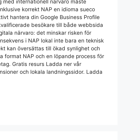
g med internationell närvaro måste
 inklusive korrekt NAP en idioma sueco
tivt hantera din Google Business Profile
 kvalificerade besökare till både webbsida
gitala närvaro: det minskar risken för
onsekvens i NAP lokal inte bara en teknisk
kt kan översättas till ökad synlighet och
liga format NAP och en löpande process för
etag. Gratis resurs Ladda ner vår
censioner och lokala landningssidor. Ladda