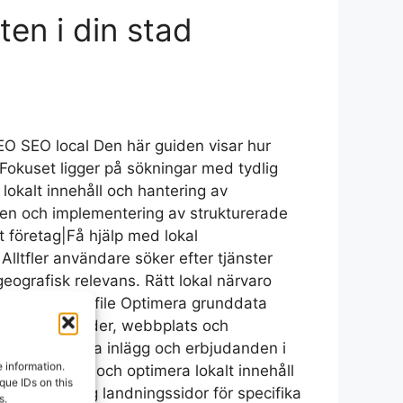
ten i din stad
SEO SEO local Den här guiden visar hur
. Fokuset ligger på sökningar med tydlig
lokalt innehåll och hantering av
eten och implementering av strukturerade
itt företag|Få hjälp med lokal
 Alltfler användare söker efter tjänster
eografisk relevans. Rätt lokal närvaro
gle Business Profile Optimera grunddata
yll i öppettider, webbplats och
ighet Publicera inlägg och erbjudanden i
 information.
sioner. Skapa och optimera lokalt innehåll
que IDs on this
tsnamn. Bygg landningssidor för specifika
s.