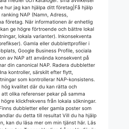
la medier och kataloger: små avvikelser
 hur jag kan hjälpa ditt företag|Få hjälp
al ranking NAP (Namn, Adress,
a företag. När informationen är enhetlig
kan ge högre förtroende och bättre lokal
ningar, lokala varianter). Inkonsekventa
fikser). Gamla eller dubblettprofiler i
ebbplats, Google Business Profile, sociala
ersion av NAP att använda konsekvent på
char din canonical NAP. Radera dubbletter
ontroller, särskilt efter flytt,
stningar som kontrollerar NAP-konsistens.
 hög kvalitet där du kan rätta och
r att olika referenser pekar på samma
h högre klickfrekvens från lokala sökningar.
Finns dubbletter eller gamla poster som
lar du detta till resultat Vill du ha hjälp
n, kan du läsa mer om min tjänst här. Läs