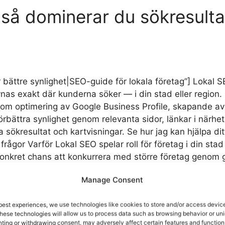
 så dominerar du sökresulta
r bättre synlighet|SEO-guide för lokala företag”] Lokal 
synas exakt där kunderna söker — i din stad eller region
som optimering av Google Business Profile, skapande av 
förbättra synlighet genom relevanta sidor, länkar i närh
kala sökresultat och kartvisningar. Se hur jag kan hjälpa d
frågor Varför Lokal SEO spelar roll för företag i din stad
 konkret chans att konkurrera med större företag genom g
l fler relevanta besökare och affärer. Prioritera din Goo
Manage Consent
ch telefonnummer (NAP). Välj korrekta kategorier och f
tiva bilder regelbundet. Aktiv hantering för bättre synl
best experiences, we use technologies like cookies to store and/or access device
a snabbt och professionellt på frågor i Q&A och kundrecen
hese technologies will allow us to process data such as browsing behavior or uni
kusera på long-tail-sökfraser och kombinationer med or
nting or withdrawing consent, may adversely affect certain features and function