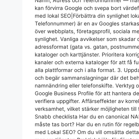
Namn, Adress och Telefonnummer — måste 
kan förvirra Google och svepa bort värdefu
med lokal SEO|Förbättra din synlighet lo
Telefonnummer) är en av Googles starkaste
över webbplats, företagsprofil, sociala 
synlighet. Vanliga avvikelser som skadar d
adressformat (gata vs. gatan, postnummerfe
kataloger och karttjänster. Prioritera korr
kanaler och externa kataloger för att få 
alla plattformar och i alla format. 3. Up
och begär sammanslagningar där det behövs
namnändring eller telefonskifte. Verktyg 
Google Business Profile för att hantera de
verifiera uppgifter. Affärseffekter av ko
verksamhet, vilket stärker möjligheten till
Snabb checklista Har du en canonical NAP
måste tas bort? Har du en rutin för regelb
med Lokal SEO? Om du vill omsätta detta 