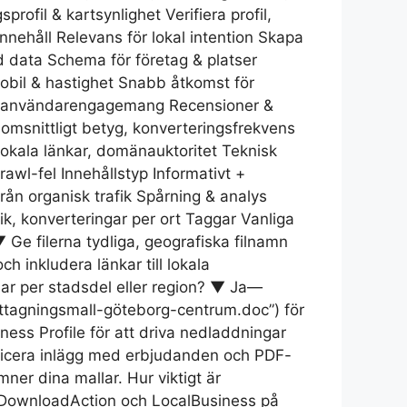
fil & kartsynlighet Verifiera profil,
nnehåll Relevans för lokal intention Skapa
ad data Schema för företag & platser
obil & hastighet Snabb åtkomst för
d, användarengagemang Recensioner &
nomsnittligt betyg, konverteringsfrekvens
lokala länkar, domänauktoritet Teknisk
awl-fel Innehållstyp Informativt +
rån organisk trafik Spårning & analys
k, konverteringar per ort Taggar Vanliga
Ge filerna tydliga, geografiska filnamn
h inkludera länkar till lokala
lar per stadsdel eller region? ▼ Ja—
ottagningsmall-göteborg-centrum.doc”) för
ness Profile för att driva nedladdningar
publicera inlägg med erbjudanden och PDF-
ner dina mallar. Hur viktigt är
/DownloadAction och LocalBusiness på