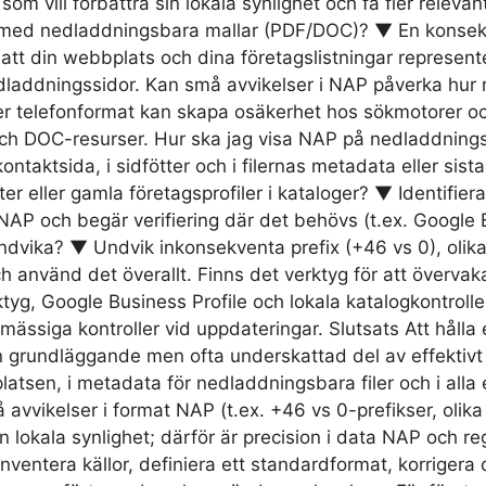
som vill förbättra sin lokala synlighet och få fler releva
s med nedladdningsbara mallar (PDF/DOC)? ▼ En konse
att din webbplats och dina företagslistningar represent
edladdningssidor. Kan små avvikelser i NAP påverka hur
ller telefonformat kan skapa osäkerhet hos sökmotorer o
och DOC-resurser. Hur ska jag visa NAP på nedladdning
tsida, i sidfötter och i filernas metadata eller sista s
er eller gamla företagsprofiler i kataloger? ▼ Identifiera
 NAP och begär verifiering där det behövs (t.ex. Google 
dvika? ▼ Undvik inkonsekventa prefix (+46 vs 0), oli
 använd det överallt. Finns det verktyg för att överva
yg, Google Business Profile och lokala katalogkontrolle
ässiga kontroller vid uppdateringar. Slutsats Att håll
grundläggande men ofta underskattad del av effektivt l
tsen, i metadata för nedladdningsbara filer och i alla e
avvikelser i format NAP (t.ex. +46 vs 0-prefikser, olika 
in lokala synlighet; därför är precision i data NAP och 
inventera källor, definiera ett standardformat, korriger