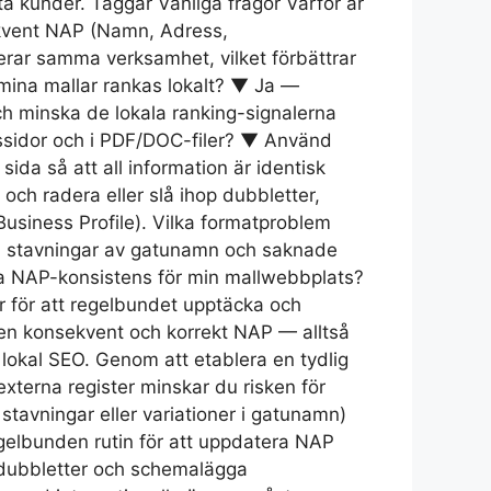
nta kunder. Taggar Vanliga frågor Varför är
kvent NAP (Namn, Adress,
erar samma verksamhet, vilket förbättrar
 mina mallar rankas lokalt? ▼ Ja —
ch minska de lokala ranking-signalerna
ssidor och i PDF/DOC-filer? ▼ Använd
ida så att all information är identisk
 och radera eller slå ihop dubbletter,
Business Profile). Vilka formatproblem
ka stavningar av gatunamn och saknade
ka NAP-konsistens för min mallwebbplats?
r för att regelbundet upptäcka och
a en konsekvent och korrekt NAP — alltså
okal SEO. Genom att etablera en tydlig
xterna register minskar du risken för
stavningar eller variationer i gatunamn)
regelbunden rutin för att uppdatera NAP
a dubbletter och schemalägga