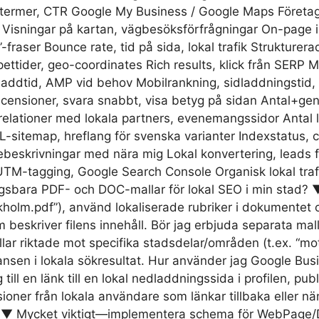
termer, CTR Google My Business / Google Maps Företagspro
er Visningar på kartan, vägbesöksförfrågningar On-page i
fraser Bounce rate, tid på sida, lokal trafik Strukturer
tider, geo-coordinates Rich results, klick från SERP M
laddtid, AMP vid behov Mobilrankning, sidladdningsti
recensioner, svara snabbt, visa betyg på sidan Antal+ge
relationer med lokala partners, evenemangssidor Antal 
sitemap, hreflang för svenska varianter Indexstatus, cr
tebeskrivningar med nära mig Lokal konvertering, leads f
UTM-tagging, Google Search Console Organisk lokal trafi
gsbara PDF- och DOC-mallar för lokal SEO i min stad? ▼ 
kholm.pdf”), använd lokaliserade rubriker i dokumentet oc
eskriver filens innehåll. Bör jag erbjuda separata mal
llar riktade mot specifika stadsdelar/områden (t.ex. “m
ansen i lokala sökresultat. Hur använder jag Google Busi
 till en länk till en lokal nedladdningssida i profilen, 
ner från lokala användare som länkar tillbaka eller näm
r? ▼ Mycket viktigt—implementera schema för WebPage