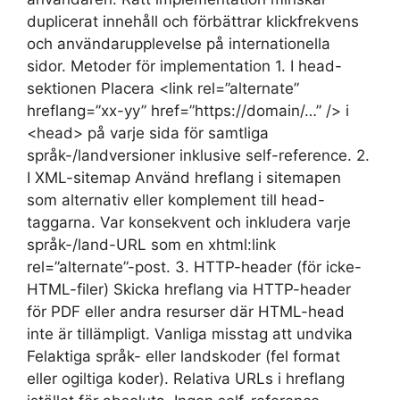
duplicerat innehåll och förbättrar klickfrekvens
och användarupplevelse på internationella
sidor. Metoder för implementation 1. I head-
sektionen Placera <link rel=”alternate”
hreflang=”xx-yy” href=”https://domain/…” /> i
<head> på varje sida för samtliga
språk-/landversioner inklusive self-reference. 2.
I XML-sitemap Använd hreflang i sitemapen
som alternativ eller komplement till head-
taggarna. Var konsekvent och inkludera varje
språk-/land-URL som en xhtml:link
rel=”alternate”-post. 3. HTTP-header (för icke-
HTML-filer) Skicka hreflang via HTTP-header
för PDF eller andra resurser där HTML-head
inte är tillämpligt. Vanliga misstag att undvika
Felaktiga språk- eller landskoder (fel format
eller ogiltiga koder). Relativa URLs i hreflang