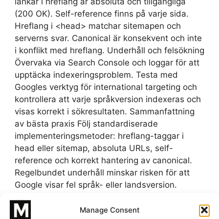
länkar i hreflang är absoluta och tillgängliga
(200 OK). Self-reference finns på varje sida.
Hreflang i <head> matchar sitemapen och
serverns svar. Canonical är konsekvent och inte
i konflikt med hreflang. Underhåll och felsökning
Övervaka via Search Console och loggar för att
upptäcka indexeringsproblem. Testa med
Googles verktyg för international targeting och
kontrollera att varje språkversion indexeras och
visas korrekt i sökresultaten. Sammanfattning
av bästa praxis Följ standardiserade
implementeringsmetoder: hreflang-taggar i
head eller sitemap, absoluta URLs, self-
reference och korrekt hantering av canonical.
Regelbundet underhåll minskar risken för att
Google visar fel språk- eller landsversion.
Behöver du hjälp? För professionell hjälp med
teknisk SEO och korrekt implementering av
Manage Consent