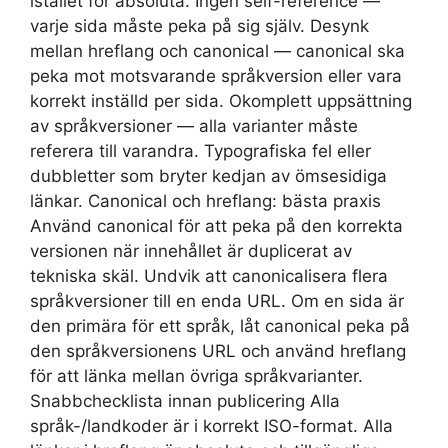
istället för absoluta. Ingen self-reference —
varje sida måste peka på sig själv. Desynk
mellan hreflang och canonical — canonical ska
peka mot motsvarande språkversion eller vara
korrekt inställd per sida. Okomplett uppsättning
av språkversioner — alla varianter måste
referera till varandra. Typografiska fel eller
dubbletter som bryter kedjan av ömsesidiga
länkar. Canonical och hreflang: bästa praxis
Använd canonical för att peka på den korrekta
versionen när innehållet är duplicerat av
tekniska skäl. Undvik att canonicalisera flera
språkversioner till en enda URL. Om en sida är
den primära för ett språk, låt canonical peka på
den språkversionens URL och använd hreflang
för att länka mellan övriga språkvarianter.
Snabbchecklista innan publicering Alla
språk-/landkoder är i korrekt ISO-format. Alla