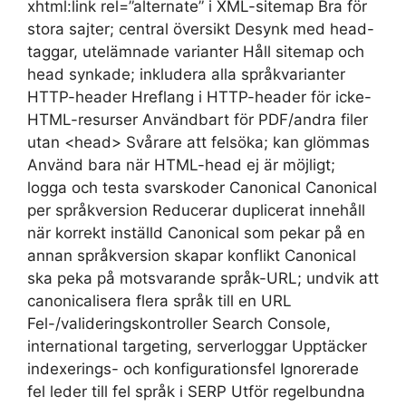
xhtml:link rel=”alternate” i XML-sitemap Bra för
stora sajter; central översikt Desynk med head-
taggar, utelämnade varianter Håll sitemap och
head synkade; inkludera alla språkvarianter
HTTP-header Hreflang i HTTP-header för icke-
HTML-resurser Användbart för PDF/andra filer
utan <head> Svårare att felsöka; kan glömmas
Använd bara när HTML-head ej är möjligt;
logga och testa svarskoder Canonical Canonical
per språkversion Reducerar duplicerat innehåll
när korrekt inställd Canonical som pekar på en
annan språkversion skapar konflikt Canonical
ska peka på motsvarande språk-URL; undvik att
canonicalisera flera språk till en URL
Fel-/valideringskontroller Search Console,
international targeting, serverloggar Upptäcker
indexerings- och konfigurationsfel Ignorerade
fel leder till fel språk i SERP Utför regelbundna