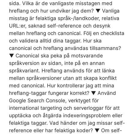
sida. Vilka är de vanligaste misstagen med
hreflang och hur undviker jag dem? ▼ Vanliga
misstag är felaktiga språk-/landkoder, relativa
URL:er, saknad self-reference och desynk
mellan hreflang och canonical. Följ en checklista
och validera alltid dina taggar. Hur ska
canonical och hreflang användas tillsammans?
▼ Canonical ska peka på motsvarande
språkversion av sidan, inte på en annan
språkvariant. Hreflang används för att länka
mellan språkversioner utan att skapa konflikt
med canonical. Hur kontrollerar jag att mina
hreflang-taggar fungerar korrekt? ▼ Använd
Google Search Console, verktyget för
international targeting och serverloggar för att
upptäcka och åtgärda indexeringsproblem eller
felaktiga taggar. Vad händer om jag missar self-
reference eller har felaktiga koder? ▼ Om self-