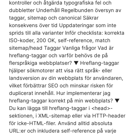
kontroller och åtgärda typografiska fel och
dubbletter Underhåll Regelbunden översyn av
taggar, sitemap och canonical Säkrar
konsekvens över tid Uppdateringar som inte
sprids till alla varianter Inför checklista: korrekta
ISO-koder, 200 OK, self-reference, match
sitemap/head Taggar Vanliga frågor Vad är
hreflang-taggar och varför behövs de på
flerspråkiga webbplatser? ▼ Hreflang-taggar
hjälper sökmotorer att visa rätt språk- eller
landsversion av din webbplats för användaren,
vilket förbättrar SEO och minskar risken för
duplicerat innehåll. Hur implementerar jag
hreflang-taggar korrekt på min webbplats? ▼
Du kan lägga till hreflang-taggar i <head>-
sektionen, i XML-sitemap eller via HTTP-header
för icke-HTML-filer. Använd alltid absoluta
URL:er och inkludera self-reference på varje