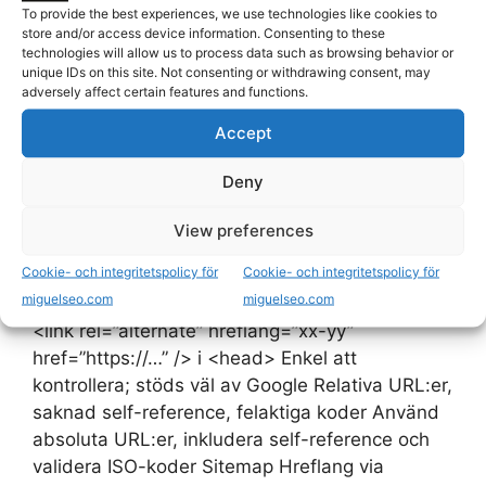
hreflang-taggar, kontakta SEO Konsult
To provide the best experiences, we use technologies like cookies to
Stockholm. Nästa steg|Praktisk tillämpning|Så
store and/or access device information. Consenting to these
technologies will allow us to process data such as browsing behavior or
omvandlar du detta till resultat Vill du ha hjälp
unique IDs on this site. Not consenting or withdrawing consent, may
med Lokal SEO? Om du vill omsätta detta i en
adversely affect certain features and functions.
tydlig SEO-strategi och få hjälp med
Accept
implementation, kan du läsa mer om min tjänst
här. Läs mer om tjänsten Praktisk hjälp för
Deny
företag som vill förbättra sin lokala synlighet
och få fler relevanta kunder. Jämförelsetabell:
View preferences
hreflang-taggar för flerspråkiga webbplatser
Cookie- och integritetspolicy för
Cookie- och integritetspolicy för
och SEO Aspekt Metod Fördelar Nackdelar /
miguelseo.com
miguelseo.com
Vanliga misstag Rekommendation Placering
<link rel=”alternate” hreflang=”xx-yy”
href=”https://…” /> i <head> Enkel att
kontrollera; stöds väl av Google Relativa URL:er,
saknad self-reference, felaktiga koder Använd
absoluta URL:er, inkludera self-reference och
validera ISO-koder Sitemap Hreflang via