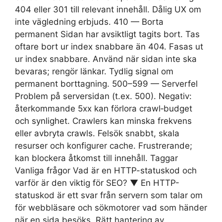
404 eller 301 till relevant innehåll. Dålig UX om
inte vägledning erbjuds. 410 — Borta
permanent Sidan har avsiktligt tagits bort. Tas
oftare bort ur index snabbare än 404. Fasas ut
ur index snabbare. Använd när sidan inte ska
bevaras; rengör länkar. Tydlig signal om
permanent borttagning. 500–599 — Serverfel
Problem på serversidan (t.ex. 500). Negativ:
återkommande 5xx kan förlora crawl‑budget
och synlighet. Crawlers kan minska frekvens
eller avbryta crawls. Felsök snabbt, skala
resurser och konfigurer cache. Frustrerande;
kan blockera åtkomst till innehåll. Taggar
Vanliga frågor Vad är en HTTP-statuskod och
varför är den viktig för SEO? ▼ En HTTP-
statuskod är ett svar från servern som talar om
för webbläsare och sökmotorer vad som händer
när en sida besöks. Rätt hantering av