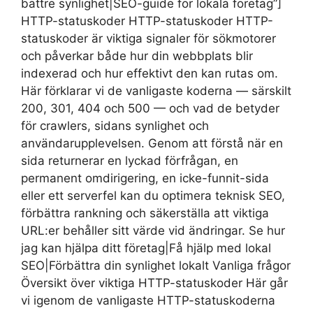
bättre synlighet|SEO-guide för lokala företag”]
HTTP-statuskoder HTTP-statuskoder HTTP-
statuskoder är viktiga signaler för sökmotorer
och påverkar både hur din webbplats blir
indexerad och hur effektivt den kan rutas om.
Här förklarar vi de vanligaste koderna — särskilt
200, 301, 404 och 500 — och vad de betyder
för crawlers, sidans synlighet och
användarupplevelsen. Genom att förstå när en
sida returnerar en lyckad förfrågan, en
permanent omdirigering, en icke-funnit-sida
eller ett serverfel kan du optimera teknisk SEO,
förbättra rankning och säkerställa att viktiga
URL:er behåller sitt värde vid ändringar. Se hur
jag kan hjälpa ditt företag|Få hjälp med lokal
SEO|Förbättra din synlighet lokalt Vanliga frågor
Översikt över viktiga HTTP-statuskoder Här går
vi igenom de vanligaste HTTP-statuskoderna