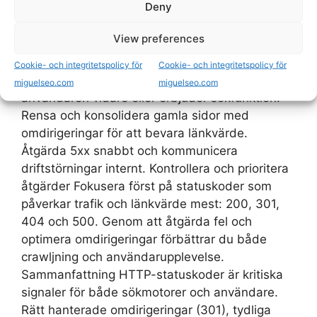
Deny
för SEO-hantering av statuskoder Övervaka
statuskoder regelbundet med verktyg för
View preferences
crawling och serverloggar. Använd 301 för
permanenta flyttar; undvik onödiga 302:or.
Cookie- och integritetspolicy för
Cookie- och integritetspolicy för
Skapa riktiga 404-sidor som hjälper
miguelseo.com
miguelseo.com
användaren vidare eller erbjuder sökfunktion.
Rensa och konsolidera gamla sidor med
omdirigeringar för att bevara länkvärde.
Åtgärda 5xx snabbt och kommunicera
driftstörningar internt. Kontrollera och prioritera
åtgärder Fokusera först på statuskoder som
påverkar trafik och länkvärde mest: 200, 301,
404 och 500. Genom att åtgärda fel och
optimera omdirigeringar förbättrar du både
crawljning och användarupplevelse.
Sammanfattning HTTP-statuskoder är kritiska
signaler för både sökmotorer och användare.
Rätt hanterade omdirigeringar (301), tydliga