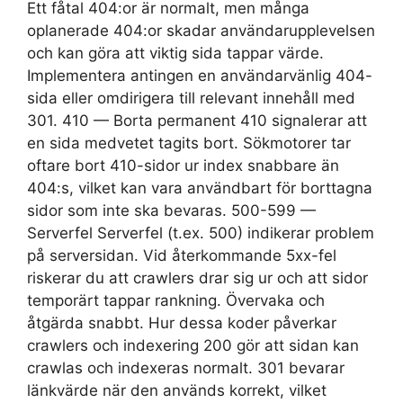
Ett fåtal 404:or är normalt, men många
oplanerade 404:or skadar användarupplevelsen
och kan göra att viktig sida tappar värde.
Implementera antingen en användarvänlig 404-
sida eller omdirigera till relevant innehåll med
301. 410 — Borta permanent 410 signalerar att
en sida medvetet tagits bort. Sökmotorer tar
oftare bort 410-sidor ur index snabbare än
404:s, vilket kan vara användbart för borttagna
sidor som inte ska bevaras. 500-599 —
Serverfel Serverfel (t.ex. 500) indikerar problem
på serversidan. Vid återkommande 5xx-fel
riskerar du att crawlers drar sig ur och att sidor
temporärt tappar rankning. Övervaka och
åtgärda snabbt. Hur dessa koder påverkar
crawlers och indexering 200 gör att sidan kan
crawlas och indexeras normalt. 301 bevarar
länkvärde när den används korrekt, vilket