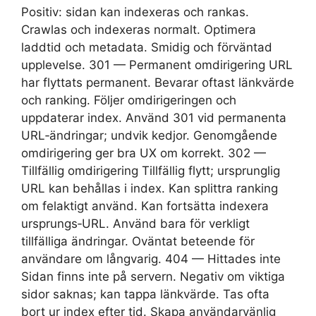
Positiv: sidan kan indexeras och rankas.
Crawlas och indexeras normalt. Optimera
laddtid och metadata. Smidig och förväntad
upplevelse. 301 — Permanent omdirigering URL
har flyttats permanent. Bevarar oftast länkvärde
och ranking. Följer omdirigeringen och
uppdaterar index. Använd 301 vid permanenta
URL‑ändringar; undvik kedjor. Genomgående
omdirigering ger bra UX om korrekt. 302 —
Tillfällig omdirigering Tillfällig flytt; ursprunglig
URL kan behållas i index. Kan splittra ranking
om felaktigt använd. Kan fortsätta indexera
ursprungs‑URL. Använd bara för verkligt
tillfälliga ändringar. Oväntat beteende för
användare om långvarig. 404 — Hittades inte
Sidan finns inte på servern. Negativ om viktiga
sidor saknas; kan tappa länkvärde. Tas ofta
bort ur index efter tid. Skapa användarvänlig