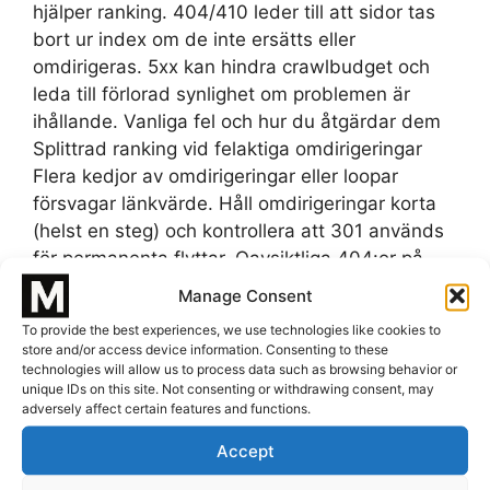
hjälper ranking. 404/410 leder till att sidor tas
bort ur index om de inte ersätts eller
omdirigeras. 5xx kan hindra crawlbudget och
leda till förlorad synlighet om problemen är
ihållande. Vanliga fel och hur du åtgärdar dem
Splittrad ranking vid felaktiga omdirigeringar
Flera kedjor av omdirigeringar eller loopar
försvagar länkvärde. Håll omdirigeringar korta
(helst en steg) och kontrollera att 301 används
för permanenta flyttar. Oavsiktliga 404:or på
viktiga sidor Identifiera och fixa trasiga länkar
Manage Consent
internt och från externa länkar. Om sidan har
To provide the best experiences, we use technologies like cookies to
värde, omdirigera med 301 till en relevant
store and/or access device information. Consenting to these
ersättningssida. Intermittenta 5xx-fel Felsök
technologies will allow us to process data such as browsing behavior or
unique IDs on this site. Not consenting or withdrawing consent, may
serverloggar, skala resurser vid behov och
adversely affect certain features and functions.
konfigurer cache för att minska belastning.
Återkommande fel måste prioriteras för att inte
Accept
förlora crawl- och användarsignal. Bästa praxis